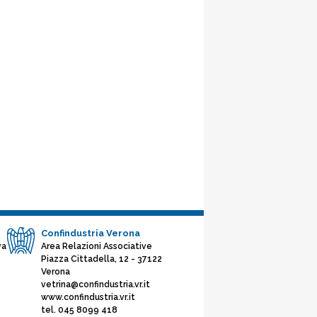
Confindustria Verona
va
Area Relazioni Associative
Piazza Cittadella, 12 - 37122
Verona
vetrina@confindustria.vr.it
www.confindustria.vr.it
tel. 045 8099 418