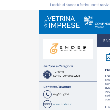
END
Settore e Categoria
PR
Turismo
Servizi congressuali
END
org
ser
Contatta l'azienda
qua
Acc
0458015702
sed
con
www.endes.it
Il 