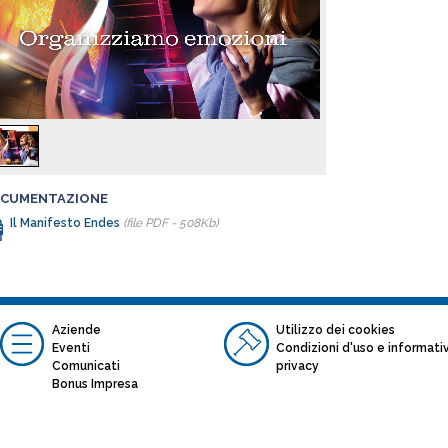
quenti.
ndi realtà industriali, enti istituzionali italiani ed esteri,
ppi bancari ed assicurativi, Università e istituti culturali sono
lienti che più frequentemente ENDES annovera nel suo
folio.
CUMENTAZIONE
Il Manifesto Endes
(file PDF - 508Kb)
Aziende
Utilizzo dei cookies
Eventi
Condizioni d'uso e informati
Comunicati
privacy
Bonus Impresa