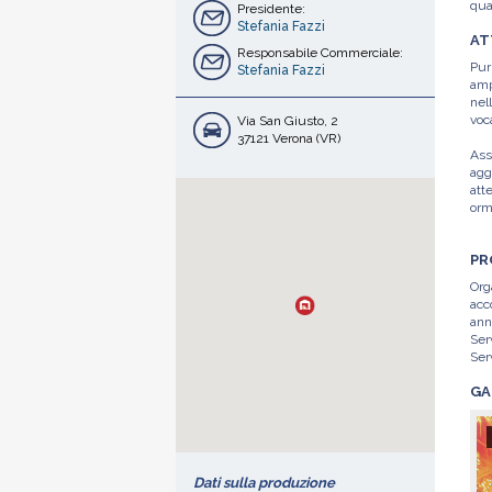
qual
Presidente:
Un 
Stefania Fazzi
AT
sel
Responsabile Commerciale:
Gra
Pur
Stefania Fazzi
leg
am
81/
nel
voc
Via San Giusto, 2
End
37121 Verona (VR)
sto
Ass
Ass
agg
att
3 Ce
orm
- T
Un 
Das
PR
ide
Qua
lab
con
Org
ric
vig
acc
(cat
del
ann
del
sem
Ser
int
di 
Ser
Dal
- M
End
GA
a tu
cli
- C
pro
EVE
fam
com
escl
L'a
Dati sulla produzione
tro