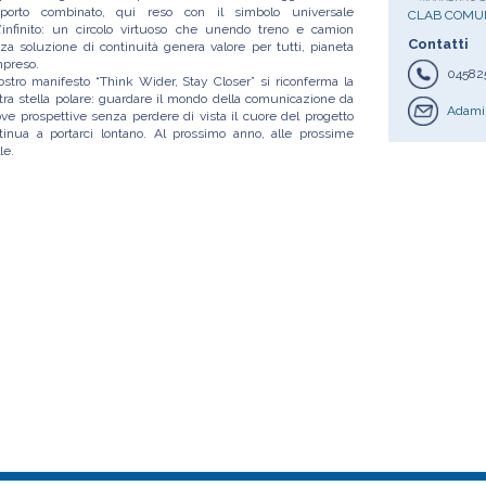
sporto combinato, qui reso con il simbolo universale
CLAB COMU
l’infinito: un circolo virtuoso che unendo treno e camion
Contatti
za soluzione di continuità genera valore per tutti, pianeta
preso.
04582
nostro manifesto “Think Wider, Stay Closer” si riconferma la
tra stella polare: guardare il mondo della comunicazione da
Adami
ve prospettive senza perdere di vista il cuore del progetto
tinua a portarci lontano. Al prossimo anno, alle prossime
le.