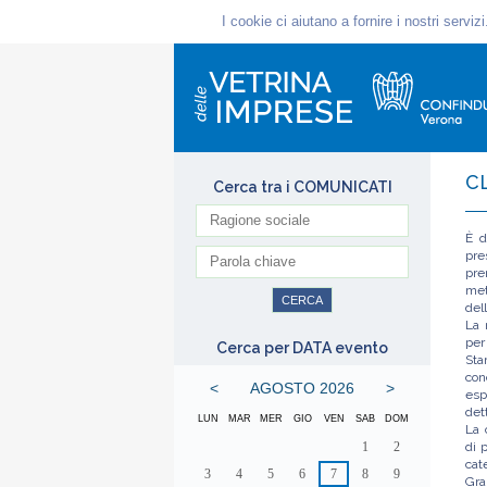
C
Cerca tra i COMUNICATI
È d
pre
pre
met
del
La 
per
Cerca per DATA evento
Sta
con
<
AGOSTO 2026
>
esp
det
LUN
MAR
MER
GIO
VEN
SAB
DOM
La 
1
2
di 
cat
3
4
5
6
7
8
9
Gra