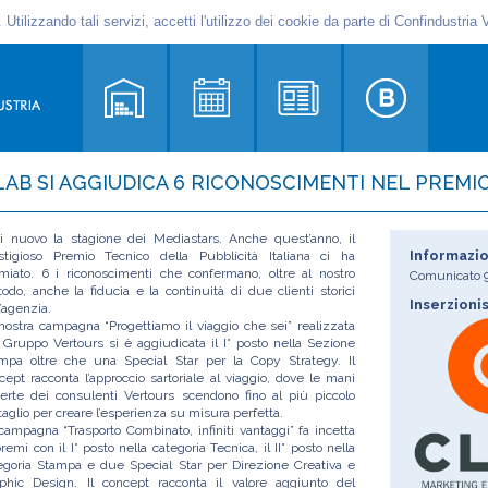
LAB SI AGGIUDICA 6 RICONOSCIMENTI NEL PREMIO
i nuovo la stagione dei Mediastars. Anche quest’anno, il
Informazio
stigioso Premio Tecnico della Pubblicità Italiana ci ha
miato. 6 i riconoscimenti che confermano, oltre al nostro
Comunicato
odo, anche la fiducia e la continuità di due clienti storici
Inserzioni
l’agenzia.
nostra campagna “Progettiamo il viaggio che sei” realizzata
 Gruppo Vertours si è aggiudicata il I° posto nella Sezione
mpa oltre che una Special Star per la Copy Strategy. Il
cept racconta l’approccio sartoriale al viaggio, dove le mani
erte dei consulenti Vertours scendono fino al più piccolo
taglio per creare l’esperienza su misura perfetta.
campagna “Trasporto Combinato, infiniti vantaggi” fa incetta
premi con il I° posto nella categoria Tecnica, il II° posto nella
egoria Stampa e due Special Star per Direzione Creativa e
phic Design. Il concept racconta il valore aggiunto del