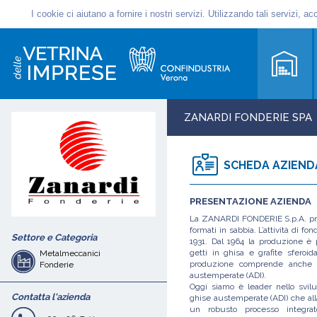
ZANARDI FONDERIE SPA
SCHEDA AZIEND
PRESENTAZIONE AZIENDA
La ZANARDI FONDERIE S.p.A. prod
formati in sabbia. L’attività di fo
Settore e Categoria
1931. Dal 1964 la produzione è 
getti in ghisa e grafite sferoi
Metalmeccanici
produzione comprende anche le
Fonderie
austemperate (ADI).
Oggi siamo è leader nello svil
Contatta l'azienda
ghise austemperate (ADI) che al
un robusto processo integrato