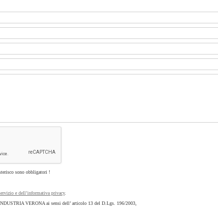
sterisco sono obbligatori !
servizio e dell’informativa privacy
.
FINDUSTRIA VERONA ai sensi dell’ articolo 13 del D.Lgs. 196/2003,