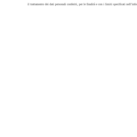
il trattamento dei dati personali conferiti, per le finalità e con i limiti specificati nell’info