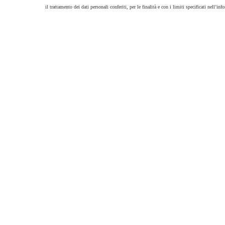
il trattamento dei dati personali conferiti, per le finalità e con i limiti specificati nell’info