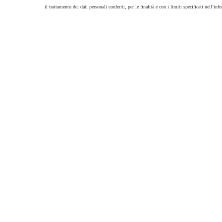
il trattamento dei dati personali conferiti, per le finalità e con i limiti specificati nell’info