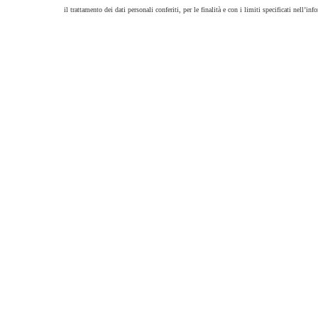
il trattamento dei dati personali conferiti, per le finalità e con i limiti specificati nell’info