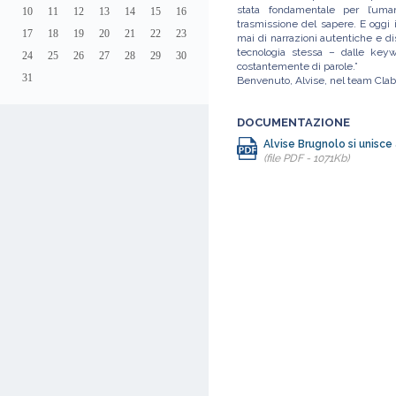
stata fondamentale per l’uman
10
11
12
13
14
15
16
trasmissione del sapere. E oggi
17
18
19
20
21
22
23
mai di narrazioni autentiche e di
tecnologia stessa – dalle key
24
25
26
27
28
29
30
costantemente di parole.”
31
Benvenuto, Alvise, nel team Clab
DOCUMENTAZIONE
Alvise Brugnolo si unisce 
(file PDF - 1071Kb)