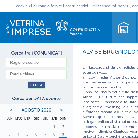
ALVISE BRUGNOLO S
Cerca tra i COMUNICATI
Un background da vignettista, u
sguardo rivolto
ai nuovi media. Alvise Brugnolo 
sua esperienza da copywrit
comunicazione creative.
“Sono incuriosito dal futuro d
Alvise – un futuro che rappres
Cerca per DATA evento
incalzante. Transmedialità, intel
allergiche ai “washing” e alle fr
<
AGOSTO 2026
>
differenza resterà la qualità di c
Servirà quella curiosità t
LUN
MAR
MER
GIO
VEN
SAB
DOM
collegamenti creativi a cui nes
1
2
Il copywriting resta un eleme
motivo – dichiara Gianluca Adam
3
4
5
6
7
8
9
unico di Clab – perché la capacit