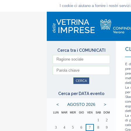
C
Cerca tra i COMUNICATI
È d
pre
pre
met
del
La 
per
Cerca per DATA evento
Sta
con
<
AGOSTO 2026
>
esp
det
LUN
MAR
MER
GIO
VEN
SAB
DOM
La 
1
2
di 
cat
3
4
5
6
7
8
9
Gra