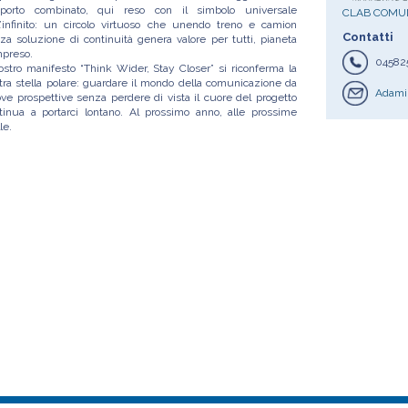
sporto combinato, qui reso con il simbolo universale
CLAB COMU
l’infinito: un circolo virtuoso che unendo treno e camion
Contatti
za soluzione di continuità genera valore per tutti, pianeta
preso.
04582
nostro manifesto “Think Wider, Stay Closer” si riconferma la
tra stella polare: guardare il mondo della comunicazione da
Adami
ve prospettive senza perdere di vista il cuore del progetto
tinua a portarci lontano. Al prossimo anno, alle prossime
le.