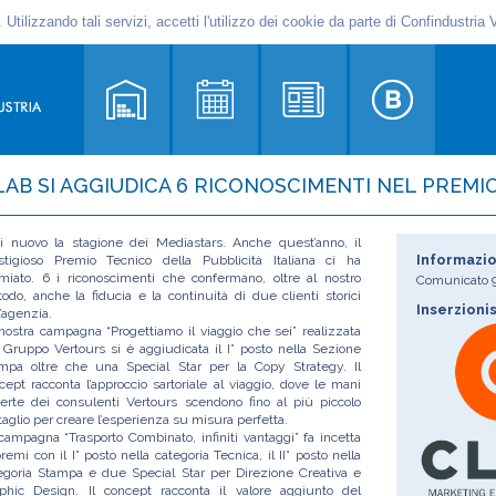
LAB SI AGGIUDICA 6 RICONOSCIMENTI NEL PREMIO
i nuovo la stagione dei Mediastars. Anche quest’anno, il
Informazio
stigioso Premio Tecnico della Pubblicità Italiana ci ha
miato. 6 i riconoscimenti che confermano, oltre al nostro
Comunicato
odo, anche la fiducia e la continuità di due clienti storici
Inserzioni
l’agenzia.
nostra campagna “Progettiamo il viaggio che sei” realizzata
 Gruppo Vertours si è aggiudicata il I° posto nella Sezione
mpa oltre che una Special Star per la Copy Strategy. Il
cept racconta l’approccio sartoriale al viaggio, dove le mani
erte dei consulenti Vertours scendono fino al più piccolo
taglio per creare l’esperienza su misura perfetta.
campagna “Trasporto Combinato, infiniti vantaggi” fa incetta
premi con il I° posto nella categoria Tecnica, il II° posto nella
egoria Stampa e due Special Star per Direzione Creativa e
phic Design. Il concept racconta il valore aggiunto del