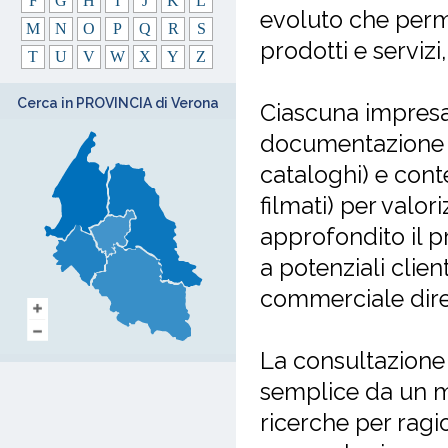
F
G
H
I
J
K
L
evoluto che perme
M
N
O
P
Q
R
S
prodotti e servizi
T
U
V
W
X
Y
Z
Cerca in PROVINCIA di Verona
Ciascuna impresa 
documentazione i
cataloghi) e cont
filmati) per val
approfondito il pr
a potenziali clien
commerciale dire
La consultazione 
semplice da un mo
ricerche per ragi