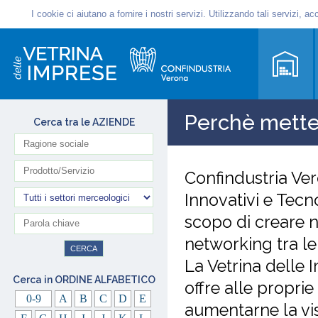
Perchè metter
Cerca tra le AZIENDE
Confindustria Ver
Innovativi e Tecn
scopo di creare n
networking tra le
La Vetrina delle 
Cerca in ORDINE ALFABETICO
offre alle propri
0-9
A
B
C
D
E
aumentarne la vis