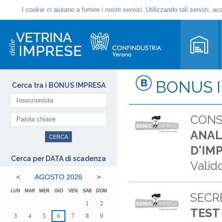
BONUS 
Cerca tra i BONUS IMPRESA
CONS
ANAL
D'IM
Cerca per DATA di scadenza
Valid
<
AGOSTO 2026
>
LUN
MAR
MER
GIO
VEN
SAB
DOM
SECR
1
2
TEST
3
4
5
6
7
8
9