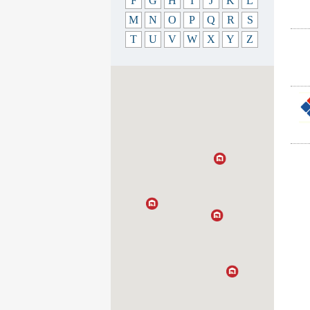
F
G
H
I
J
K
L
M
N
O
P
Q
R
S
T
U
V
W
X
Y
Z