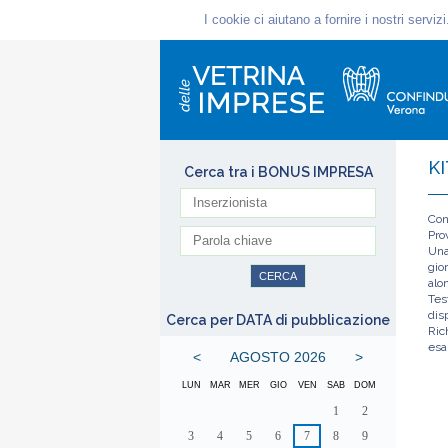
K
Cerca tra i BONUS IMPRESA
Con
Pro
Una
gio
alon
Tes
disp
Cerca per DATA di pubblicazione
Ric
esa
<
AGOSTO 2026
>
LUN
MAR
MER
GIO
VEN
SAB
DOM
1
2
3
4
5
6
7
8
9