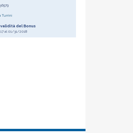
36979
 Turrini
 validità del Bonus
017
al
01/31/2018