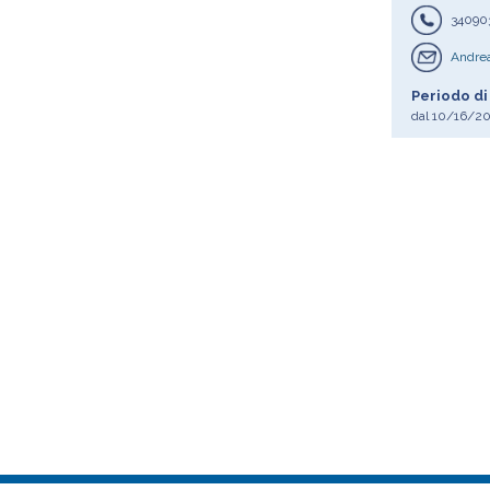
34090
Andrea
Periodo di
dal
10/16/2