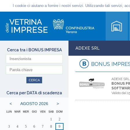
ADEXE SRL
Cerca tra i BONUS IMPRESA
BONUS IMPRE
ADEXE SRL
BONUS PRE
SOFTWAR
Cerca per DATA di scadenza
Valido dal
1
<
AGOSTO 2026
>
LUN
MAR
MER
GIO
VEN
SAB
DOM
1
2
3
4
5
6
7
8
9