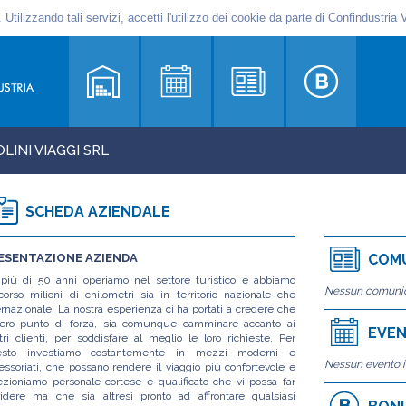
LINI VIAGGI SRL
SCHEDA AZIENDALE
ESENTAZIONE AZIENDA
COMU
più di 50 anni operiamo nel settore turistico e abbiamo
Nessun comunic
corso milioni di chilometri sia in territorio nazionale che
ernazionale. La nostra esperienza ci ha portati a credere che
vero punto di forza, sia comunque camminare accanto ai
EVEN
tri clienti, per soddisfare al meglio le loro richieste. Per
esto investiamo costantemente in mezzi moderni e
Nessun evento i
essoriati, che possano rendere il viaggio più confortevole e
ezioniamo personale cortese e qualificato che vi possa far
ridere ma che sia altresì pronto ad affrontare qualsiasi