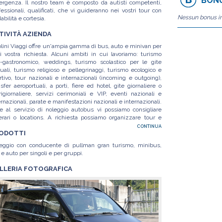
BONU
rgenza. Il nostro team è composto da autisti competenti,
fessionali, qualificati, che vi guideranno nei vostri tour con
Nessun bonus in
dabilità e cortesia.
TIVITÀ AZIENDA
lini Viaggi offre un'ampia gamma di bus, auto e minivan per
i vostra richiesta. Alcuni ambiti in cui lavoriamo: turismo
-gastronomico, weddings, turismo scolastico per le gite
uali, turismo religioso e pellegrinaggi, turismo ecologico e
rtivo, tour nazionali e internazionali (incoming e outgoing),
nsfer aeroportuali, a porti, fiere ed hotel, gite giornaliere o
rigiornaliere, servizi cerimoniali e VIP, eventi nazionali e
ernazionali, parate e manifestazioni nazionali e internazionali.
re al servizio di noleggio autobus vi possiamo consigliare
nerari o locations. A richiesta possiamo organizzare tour e
ursioni, avvalendoci della collaborazione e dell’esperienza di
CONTINUA
ODOTTI
di tour operator.
eggio con conducente di pullman gran turismo, minibus,
 e auto per singoli e per gruppi.
LLERIA FOTOGRAFICA