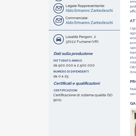
eme
Legale Rappresentante:
pro
Aldo Ermanno Zantedeschi
affi
Commerciale:
AT
Aldo Ermanno Zantedeschi
Ugo
ogn
Località Pangoni, 2
eno
37022 Fumane (VR)
ann
spo
tra
Dati sulla produzione
plu
FATTURATO ANNUO
int
da 500.000 a 2.500.000
Olt
iti
NUMERO DI DIPENDENTI
da 0 a 25
esc
PR
vali
Certificati e qualificazioni
Nol
CERTIFICAZIONI
van
Certificazione di sistema qualità ISO
9001
GA