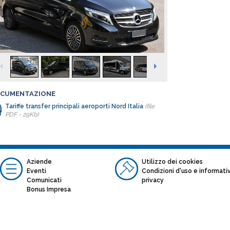
CUMENTAZIONE
Tariffe transfer principali aeroporti Nord Italia
(file
PDF - 29Kb)
Aziende
Utilizzo dei cookies
Eventi
Condizioni d'uso e informati
Comunicati
privacy
Bonus Impresa