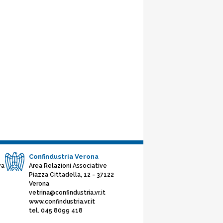
Confindustria Verona
va
Area Relazioni Associative
Piazza Cittadella, 12 - 37122
Verona
vetrina@confindustria.vr.it
www.confindustria.vr.it
tel. 045 8099 418