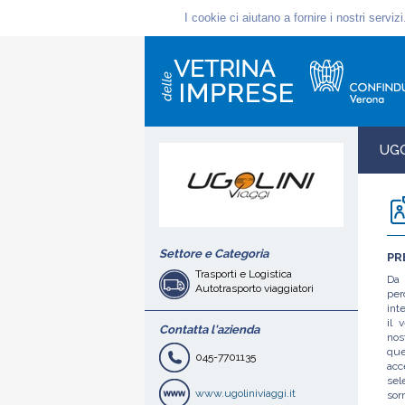
UGO
Settore e Categoria
PR
Trasporti e Logistica
Da 
Autotrasporto viaggiatori
per
int
il 
Contatta l'azienda
nos
qu
045-7701135
acc
sel
www.ugoliniviaggi.it
sor